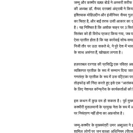
जम्मू और कश्मीर वक़्फ़ बोर्ड ने अस्सरी शरी
की अध्यक्ष डॉ. सैयद दरख्शां अंद्राबी ने क
इश्तियाक मोहिउद्दीन और इंजीनियर सैयद गुलाम 
का चित्र है, और बाईं तरफ उसी आकार का ए
है। यह निश्चित है कि अशोक चक्र पर 3 सि
सितंबर को ही विरोध प्रकट किया गया, जब प
ऐसा प्रतीत होता है कि यह कार्रवाई सोच-सम
निजी तौर पर उठा सकते थे, ने पूरे देश में भ
के साथ असंगत हैं, खोखला लगता है।
हज़रतबल दरगाह की प्रसिद्धि एक पवित्र अवशे
व्यक्तिगत प्रतीक के रूप में सम्मान दिया
गणतंत्र के प्रतीक के रूप में उस पट्टिका प
तोड़फोड़ की निंदा करते हुए इसे एक “आतंकव
के लिए नेशनल कॉन्फ्रेंस के कार्यकर्ताओं को
इस कथन में कुछ दम हो सकता है। पूर्व मुख्य
कश्मीरी मुसलमानों के प्रमुख नेता के रूप 
पर नियंत्रण नहीं होना का अफ़सोस है।
जम्मू-कश्मीर के मुख्यमंत्री उमर अब्दुल्ला
शामिल लोगों पर जन सुरक्षा अधिनियम (पीएस